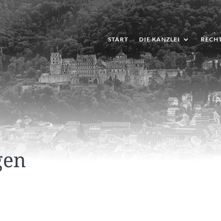
START
DIE KANZLEI
RECH
gen